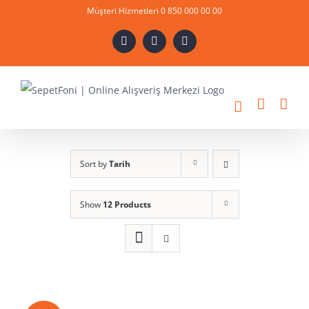
Skip
Müşteri Hizmetleri 0 850 000 00 00
to
X
Instagram
YouTube
content
Sort by
Tarih
Show
12 Products