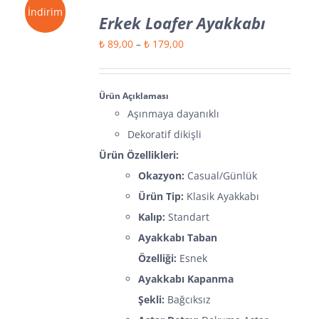
İndirim
Erkek Loafer Ayakkabı
Fiyat
₺
89,00
–
₺
179,00
aralığı:
₺ 89,00
Ürün Açıklaması
-
Aşınmaya dayanıklı
₺ 179,00
Dekoratif dikişli
Ürün Özellikleri:
Okazyon:
Casual/Günlük
Ürün Tip:
Klasik Ayakkabı
Kalıp:
Standart
Ayakkabı Taban
Özelliği:
Esnek
Ayakkabı Kapanma
Şekli:
Bağcıksız