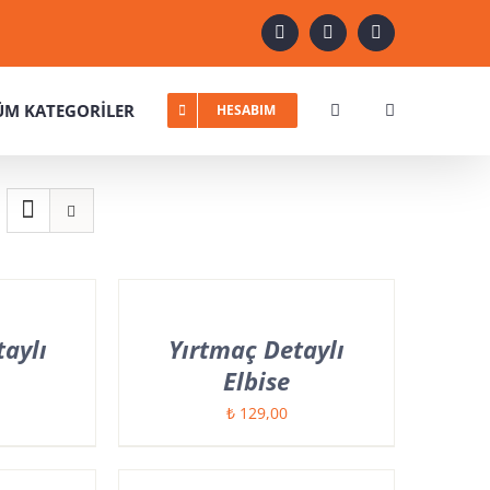
X
Instagram
YouTube
ÜM KATEGORİLER
HESABIM
aylı
Yırtmaç Detaylı
Elbise
₺
129,00