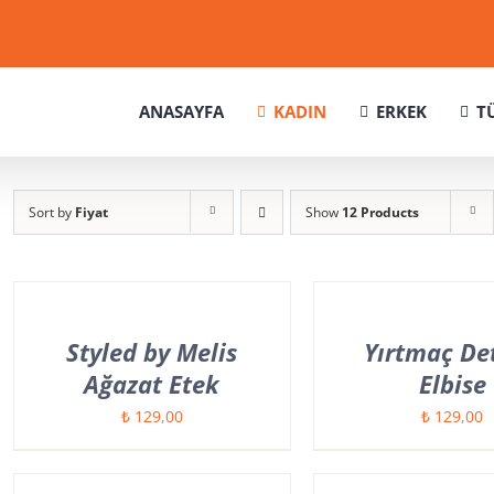
ANASAYFA
KADIN
ERKEK
T
Sort by
Fiyat
Show
12 Products
Styled by Melis
Yırtmaç Det
Ağazat Etek
Elbise
₺
129,00
₺
129,00