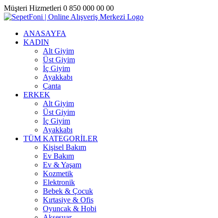
Skip
Müşteri Hizmetleri 0 850 000 00 00
to
X
Instagram
YouTube
content
ANASAYFA
KADIN
Alt Giyim
Üst Giyim
İç Giyim
Ayakkabı
Çanta
ERKEK
Alt Giyim
Üst Giyim
İç Giyim
Ayakkabı
TÜM KATEGORİLER
Kişisel Bakım
Ev Bakım
Ev & Yaşam
Kozmetik
Elektronik
Bebek & Çocuk
Kırtasiye & Ofis
Oyuncak & Hobi
Aksesuar