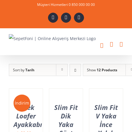
Skip
Müşteri Hizmetleri 0 850 000 00 00
to
X
Instagram
YouTube
content
Sort by
Tarih
Show
12 Products
İndirim
Erkek
Slim Fit
Slim Fit
Loafer
Dik
V Yaka
Ayakkabı
Yaka
İnce