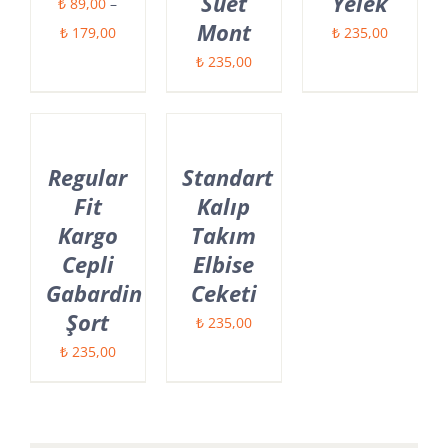
Süet
Yelek
₺
89,00
–
Mont
Fiyat
₺
179,00
₺
235,00
aralığı:
₺
235,00
₺ 89,00
-
₺ 179,00
Regular
Standart
Fit
Kalıp
Kargo
Takım
Cepli
Elbise
Gabardin
Ceketi
Şort
₺
235,00
₺
235,00