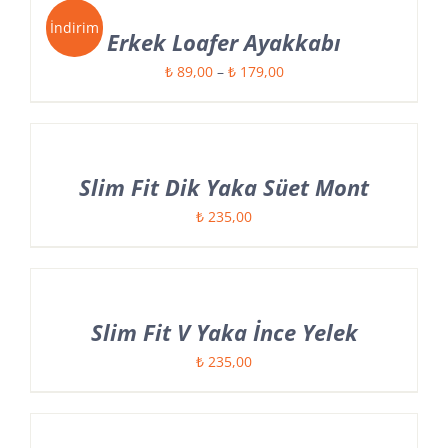
İndirim
Erkek Loafer Ayakkabı
Fiyat
₺
89,00
–
₺
179,00
aralığı:
₺ 89,00
-
Slim Fit Dik Yaka Süet Mont
₺ 179,00
₺
235,00
Slim Fit V Yaka İnce Yelek
₺
235,00