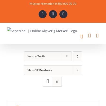
Skip
Müşteri Hizmetleri 0 850 000 00 00
to
X
Instagram
YouTube
content
Sort by
Tarih
Show
12 Products