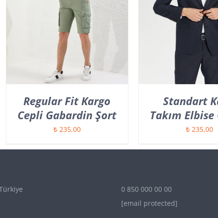
Regular Fit Kargo
Standart K
Cepli Gabardin Şort
Takım Elbise 
₺
235,00
₺
235,00
Türkiye
0 850 000 00 00
[email protected]