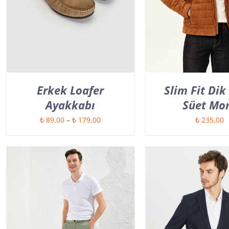
Erkek Loafer
Slim Fit Dik
Ayakkabı
Süet Mo
Fiyat
₺
89,00
–
₺
179,00
₺
235,00
aralığı:
₺ 89,00
-
₺ 179,00